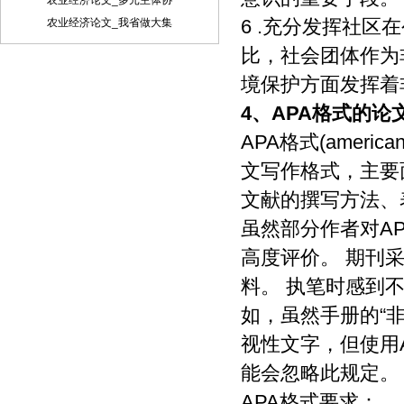
农业经济论文_多元主体协
制、摘编、表演、播放、展览、发行、摄
制电影、电视、录像制品、录制录音制
6 .充分发挥社
农业经济论文_我省做大集
品、制作数字化制品、改编、翻译、注
比，社会团体作为
释、编辑，以及出版、许可其他媒体、网
站及单位转载、摘编、播放、录制、翻
境保护方面发挥着
译、注释、编辑、改编、摄制。 6、 第5
4、
APA格式的论
条所述之网络是指通过我刊官网。 7、 投
稿人委托我刊声明，未经我方许可，任何
APA格式(america
网站、媒体、组织不得转载、摘编其作
品。
文写作格式，主要
文献的撰写方法、
虽然部分作者对A
高度评价。 期刊
料。 执笔时感到
如，虽然手册的“
视性文字，但使用
能会忽略此规定。
APA格式要求：