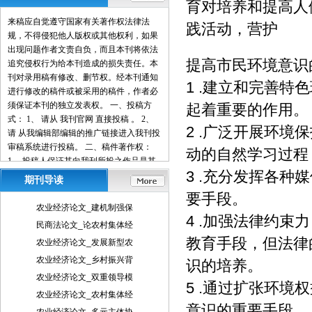
育对培养和提高人
来稿应自觉遵守国家有关著作权法律法
践活动，营护
规，不得侵犯他人版权或其他权利，如果
出现问题作者文责自负，而且本刊将依法
提高市民环境意识
追究侵权行为给本刊造成的损失责任。本
刊对录用稿有修改、删节权。经本刊通知
1 .建立和完善
进行修改的稿件或被采用的稿件，作者必
须保证本刊的独立发表权。 一、投稿方
起着重要的作用。
式： 1、 请从 我刊官网 直接投稿 。 2、
2 .广泛开展环
请 从我编辑部编辑的推广链接进入我刊投
审稿系统进行投稿。 二、稿件著作权：
动的自然学习过程
1、 投稿人保证其向我刊所投之作品是其
3 .充分发挥各
本人或与他人合作创作之成果，或对所投
期刊导读
作品拥有合法的著作权，无第三人对其作
要手段。
品提出可成立之权利主张。 2、 投稿人保
农业经济论文_建机制强保
证向我刊所投之稿件，尚未在任何媒体上
4 .加强法律约
民商法论文_论农村集体经
发表。 3、 投稿人保证其作品不含有违反
教育手段，但法律
农业经济论文_发展新型农
宪法、法律及损害社会公共利益之内容。
4、 投稿人向我刊所投之作品不得同时向
农业经济论文_乡村振兴背
识的培养。
第三方投送，即不允许一稿多投。 5、 投
农业经济论文_双重领导模
5 .通过扩张环
稿人授予我刊享有作品专有使用权的方式
农业经济论文_农村集体经
包括但不限于：通过网络向公众传播、复
意识的重要手段。