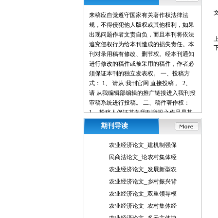
来稿应自觉遵守国家有关著作权法律法
规，不得侵犯他人版权或其他权利，如果
出现问题作者文责自负，而且本刊将依法
追究侵权行为给本刊造成的损失责任。本
刊对录用稿有修改、删节权。经本刊通知
进行修改的稿件或被采用的稿件，作者必
须保证本刊的独立发表权。 一、投稿方
式： 1、 请从 我刊官网 直接投稿 。 2、
请 从我编辑部编辑的推广链接进入我刊投
审稿系统进行投稿。 二、稿件著作权：
1、 投稿人保证其向我刊所投之作品是其
本人或与他人合作创作之成果，或对所投
期刊导读
作品拥有合法的著作权，无第三人对其作
品提出可成立之权利主张。 2、 投稿人保
农业经济论文_建机制强保
证向我刊所投之稿件，尚未在任何媒体上
民商法论文_论农村集体经
发表。 3、 投稿人保证其作品不含有违反
农业经济论文_发展新型农
宪法、法律及损害社会公共利益之内容。
4、 投稿人向我刊所投之作品不得同时向
农业经济论文_乡村振兴背
第三方投送，即不允许一稿多投。 5、 投
农业经济论文_双重领导模
稿人授予我刊享有作品专有使用权的方式
农业经济论文_农村集体经
包括但不限于：通过网络向公众传播、复